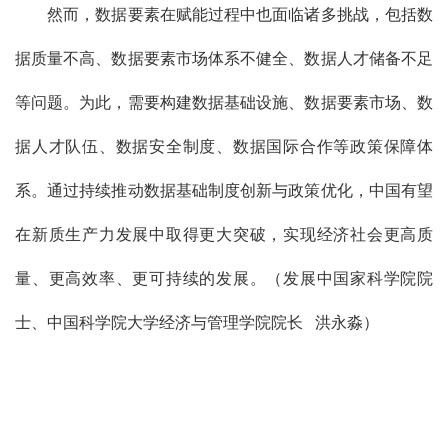
然而，数据要素在赋能过程中也面临诸多挑战，包括数
据质量不高、数据要素市场体系不健全、数据人才储备不足
等问题。为此，需要构建数据基础设施、数据要素市场、数
据人才队伍、数据安全制度、数据国际合作等政策保障体
系。通过持续推动数据基础制度创新与政策优化，中国有望
在新质生产力发展中取得更大突破，实现经济社会更高质
量、更高效率、更可持续的发展。（发展中国家科学院院
士、中国科学院大学经济与管理学院院长 洪永淼）