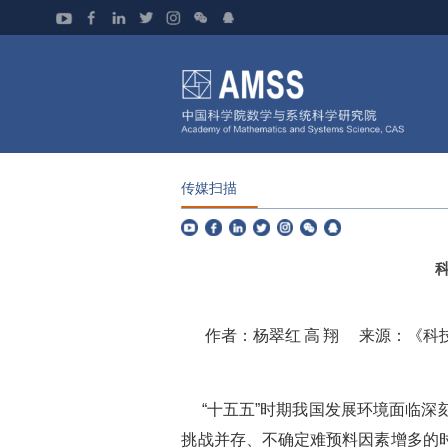
传媒扫描
作者：杨翠红
高
翔
来源：《科
“
十五五
”
时期我国发展环境面临深
挑战并存、不确定难预料因素增多的