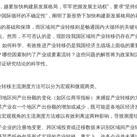
，越要加快构建新发展格局，牢牢把握发展主动权
”
，要求
“
坚持
冲国际循环的不确定性
”
，阐明了新形势下加快构建新发展格局的
局的基础和保障，而区域间产业转移则是畅通国内大循环的关键
点。然而，不可否认的是，现阶段我国区域间产业转移仍存在产
，如何科学、有效推进产业转移仍是我国经济主战场上面临的重
？哪些因素制约了产业或要素流转？这些问题的解答将为政策制
保证研究结论的科学性。
转移主流测度方法可以分为宏观和微观两类。
区间产出份额的变化（如区位商等指标）来捕捉产业转移的
某产业在一个地区产出份额的增加或减少，既可能是各地区经济
前宏观视角的主流测度方法难以有效剥离这两种影响，导致测度
业的注册地变更、跨区域投资或迁移数据来识别区域间产业
环节委托外包等形式实现的产业转移。事实上，许多企业并未通