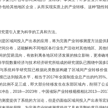
外包给其他地区企业，从而实现实质上的产业转移。这种
“
隐性
究需引入更为科学的工具和方法。
区域间投入产出表的应用，将为完善产业转移测度方法提供
空间分布，还能解构不同地区各行业生产活动对其他地区、其他
间的贸易流向，有效剥离各地区经济发展的独立影响，更准确
科学院数量经济与技术经济研究所组成的研究团队已围绕中国多
与系统科学研究院已根据此类数据构建了区域间产业转移价值
模已达到较高水平，相当于
2017
年全国制造业总产出的约
35%
的比例不足三成，即大部分转移发生在东部区域内，削弱了公
加冲击，
2018—2023
年，中国省际产业转移规模相比
2013—201
度提供了系统的方法论，但是仍面临区域间投入产出表等宏
据来源的局限，为完善产业转移测度提供了具有高颗粒度且强时