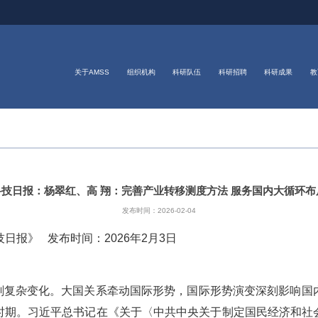
关于AMSS
组织机构
科研队伍
科研招聘
科研成果
教
科技日报：杨翠红、高 翔：完善产业转移测度方法 服务国内大循环布
发布时间：2026-02-04
技日报》
发布时间：
2026
年
2
月
3
日
刻复杂变化。大国关系牵动国际形势，国际形势演变深刻影响国
时期。习近平总书记在《关于〈中共中央关于制定国民经济和社