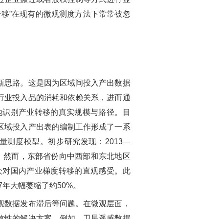
转移
”
在现有的微观测度方法下常常被忽
新思路。这是因为区域间投入产出数据
行业投入品的消耗和依赖关系，进而通
地识别产业转移的真实规模与路径。目
区域投入产出表的编制工作形成了一系
量测度模型。初步研究发现：
2013—
。然而，东部省份向中西部和东北地区
众对国内产业梯度转移的直观感受。此
7
年大幅萎缩了约
50%
。
观数据发布滞后等问题。在微观层面，
效性的解决方案。例如，卫星遥感数据