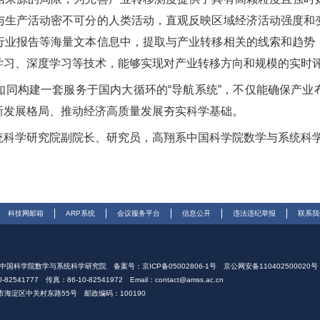
与生产活动密不可分的人类活动，直观反映区域经济活动强度和
行业报告等海量文本信息中，提取与产业转移相关的线索和趋势
学习、深度学习等技术，能够实现对产业转移方向和规模的实时
同构建一套服务于国内大循环的
“
导航系统
”
，不仅能确保产业
新发展格局、推动经济高质量发展夯实科学基础。
统科学研究院副院长、研究员，高翔系中国科学院数学与系统科
科技网邮箱
ARP系统
会议服务平台
信息公开
违法违纪举报
联系我
© 中国科学院数学与系统科学研究院
备案号：京ICP备05002806-1号
京公网安备110402500020号
-82541777
传真：86-10-82541972
Email：contact@amss.ac.cn
市海淀区中关村东路55号
邮政编码：100190