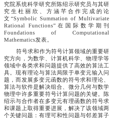
究院系统科学研究所陈绍示研究员与其研
究生杜丽欣、方涵芊合作完成的论
文
“
Symbolic Summation of Multivariate
Rational Functions
”在国际数学期刊
Foundations of Computational
Mathematics
发表。
符号求和作为符号计算领域的重要研
究方向，为数学、计算机科学、物理学等
领域中各类求和问题提供了高效的算法工
具。
现有理论与算法局限于单变元输入问
题，
而发展多
变
元函数
的
符号求和理论、
算法与软件
是解决组合、微分几何与数学
物理中许多重要符号计算问题的关键。陈
绍示与合作者
在多
变
元有理函数
的
符号求
和
课题上
取得重要进展，解决了该领域两
个关键问题
：
有理可和性问题
与邻差算子