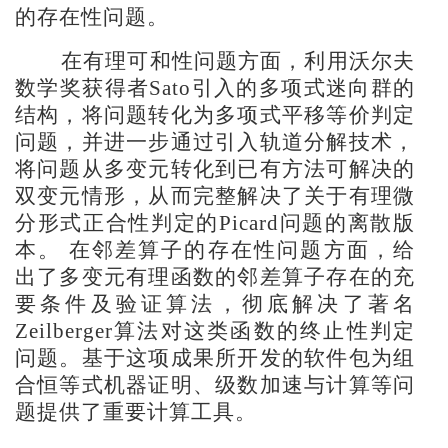
的存在性问题。
在
有理可和性问题
方面，利用沃尔夫
数学奖获得者
Sato
引入的
多项式迷向群
的
结构
，
将问题转化为多项式
平移
等价
判定
问题，并进一步
通过
引入
轨道分解
技术
，
将问题从多变元转化到已有方法可解决的
双变元情形，从而
完整
解决
了
关于有理微
分形式正合性判定的
Picard
问题的离散版
本。
在邻差
算子
的
存在性问题
方面，给
出了
多
变
元有理函数
的邻差
算子存在
的
充
要条件及
验证算法，彻底解决了著名
Zeilberger
算法对这类函数的终止性判定
问题
。
基于这项成果
所开发的
软件包
为组
合恒等式
机器
证明、级数
加速与
计算等
问
题
提供了
重要计算
工具。