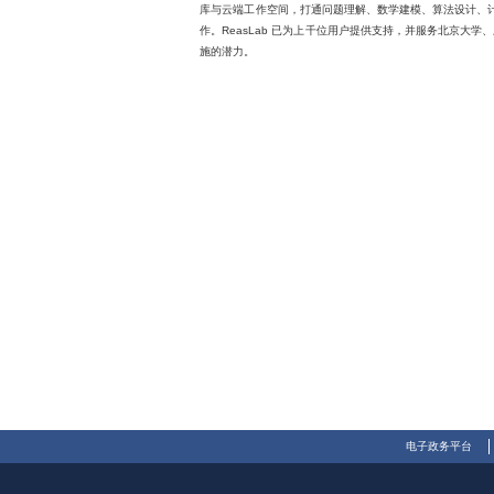
库与云端工作空间，打通问题理解、数学建模、算法设计、计算求
作。ReasLab 已为上千位用户提供支持，并服务北京大学、
施的潜力。
电子政务平台