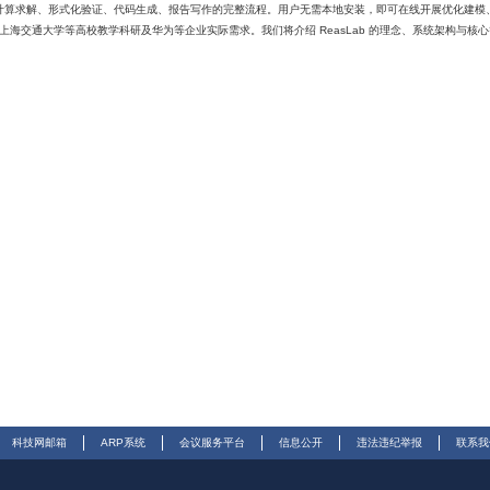
解、形式化验证、代码生成、报告写作的完整流程。用户无需本地安装，即可在线开展优化建模、Lean 
上海交通大学等高校教学科研及华为等企业实际需求。我们将介绍 ReasLab 的理念、系统架构与核心智能体
科技网邮箱
ARP系统
会议服务平台
信息公开
违法违纪举报
联系我