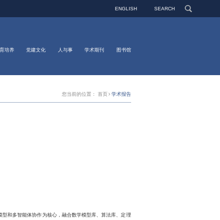
ENGLISH
SEARCH
育培养
党建文化
人与事
学术期刊
图书馆
您当前的位置：
首页
学术报告
语言模型和多智能体协作为核心，融合数学模型库、算法库、定理