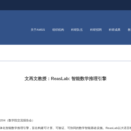
关于AMSS
组织机构
科研队伍
科研招聘
科研成果
教
文再文教授：ReasLab: 智能数学推理引擎
院南楼N204（数学院交流报告会）
的一体化智能数学推理引擎，旨在构建可计算、可验证、可协同的数学智能基础设施。ReasLab以大