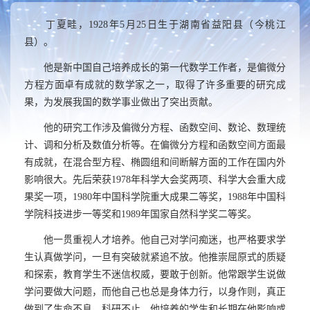
丁夏畦，
1928
年
5
月
25
日生于湖南省益阳县（今桃江
县）。
他是新中国自己培养成长的第一代数学工作者，是偏微分
方程方面卓有成就的数学家之一，取得了许多重要的研究成
果，为发展我国的数学事业做出了突出贡献。
他的研究工作涉及偏微分方程、函数空间、数论、数理统
计、调和分析及数值分析等。在偏微分方程和函数空间方面最
有成就，在混合型方程、椭圆组和间断解方面的工作在国内外
影响很大。先后荣获
1978
年科学大会奖两项、科学大会重大成
果奖一项，
1980
年中国科学院重大成果二等奖，
1988
年中国科
学院科技进步一等奖和
1989
年国家自然科学奖二等奖。
他一贯重视人才培养。他自己对学问痴迷，也严格要求学
生认真做学问，一旦有突破就紧追不放。他推崇屈原式的质疑
和探索，教育学生不迷信权威，要敢于创新。他常跟学生说做
学问要做大问题，而他自己也总是身体力行，以身作则，真正
做到了生命不息、科研不止。他培养的学生和长期在他影响或