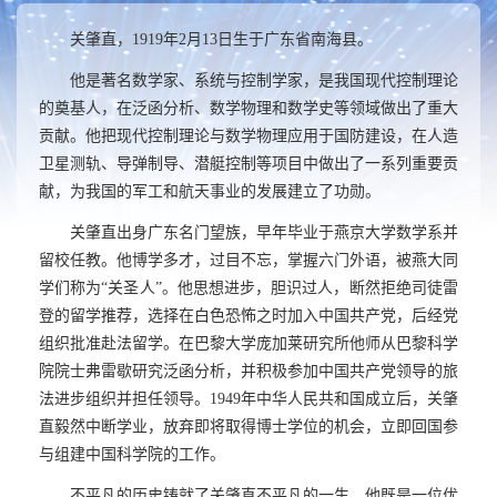
关肇直，
1919
年
2
月
13
日生于广东省南海县。
他是著名数学家、系统与控制学家，是我国现代控制理论
的奠基人，在泛函分析、数学物理和数学史等领域做出了重大
贡献。他把现代控制理论与数学物理应用于国防建设，在人造
卫星测轨、导弹制导、潜艇控制等项目中做出了一系列重要贡
献，为我国的军工和航天事业的发展建立了功勋。
关肇直出身广东名门望族，早年毕业于燕京大学数学系并
留校任教。他博学多才，过目不忘，掌握六门外语，被燕大同
学们称为“关圣人”。他思想进步，胆识过人，断然拒绝司徒雷
登的留学推荐，选择在白色恐怖之时加入中国共产党，后经党
组织批准赴法留学。在巴黎大学庞加莱研究所他师从巴黎科学
院院士弗雷歇研究泛函分析，并积极参加中国共产党领导的旅
法进步组织并担任领导。
1949
年中华人民共和国成立后，关肇
直毅然中断学业，放弃即将取得博士学位的机会，立即回国参
与组建中国科学院的工作。
不平凡的历史铸就了关肇直不平凡的一生。他既是一位优