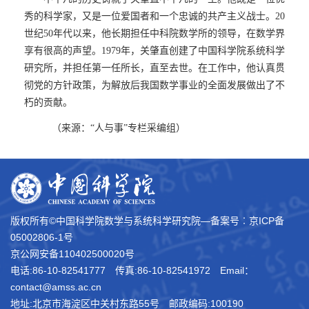
秀的科学家，又是一位爱国者和一个忠诚的共产主义战士。
20
世纪
50
年代以来，他长期担任中科院数学所的领导，在数学界
享有很高的声望。
1979
年，关肇直创建了中国科学院系统科学
研究所，并担任第一任所长，直至去世。在工作中，他认真贯
彻党的方针政策，为解放后我国数学事业的全面发展做出了不
朽的贡献。
（来源：“人与事”专栏采编组）
版权所有©中国科学院数学与系统科学研究院―备案号︰
京ICP备
05002806-1号
京公网安备110402500020号
电话:86-10-82541777
传真:86-10-82541972
Email：
contact@amss.ac.cn
地址:北京市海淀区中关村东路55号
邮政编码:100190