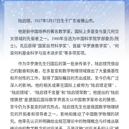
陆启铿，
1927
年
5
月
17
日生于广东省佛山市。
他是新中国培养的著名数学家，国际上多复变与复几何交
叉领域的先驱者之一。
1980
年当选为中国科学院学部委员
(
院
士
)
，先后获得“国家自然科学奖”、首届“华罗庚数学奖”、“何
梁何利基金科学与技术进步奖”等多项奖项。
作为华罗庚先生归国后的第一批亲传弟子，陆启铿凭借自
己的勤奋和执着，在多复变和数学物理领域做出了大量奠基性
和开创性的工作，取得了国际瞩目的杰出成就，至今仍有广泛
深入的影响。他的相关成果在国际上被称为“陆启铿定理” 、
“陆启铿域”、“陆启铿不变量”和“陆启铿常数”；他提出的“陆启
铿猜想”是建国后国际数学界首次以中国数学家命名的猜想，
至今仍为多复变的研究热点。陆启铿先生也是我国数学物理研
究的开拓者和领导者之一，影响和推动了中国数学物理的研
究。他率先认识并明确给出规范理论中的物理概念与纤维丛联
络论中的数学概念的对应关系，正是这种“对应关系的认识”被