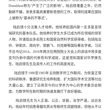
Donaldson
称为“产生了广泛的影响”。陆启铿耄耋之年，仍然
勤耕不辍，发表多篇具重要新思想的工作，取得的成果在国际
上被称为“基本的不等式”。
陆启铿十分注重人才培养。他培养起国内第一支多复变领
域研究的基本队伍。他培养的学生大多已成为所在领域的领军
人物，并涌现出多名院士和国家自然科学奖获得者，包括陆汝
钤、钟家庆、周向宇、管鹏飞、刘克峰等国际著名学者。习近
平总书记
2014
、
2016
年两次在两院院士大会上的讲话中将多复
变列为新中国的代表性科学成就，这是党和国家对华罗庚先
生、陆启铿先生及其传人的工作的高度肯定。
陆启铿于
1980
至
1983
年主持数学所工作期间，为恢复正常
的科研秩序、重建研究生培养制度、扩大国际学术交流等付出
大量心血，建立了沿用至今的以学术为中心的学术委员会制
度，为数学所在新时期的快速发展打下良好基础。
陆启铿先生为人正直、公正、坚毅，治学严谨，淡泊名
利。他幼年时因患骨髓灰质炎导致终生双腿残疾，但他从不以