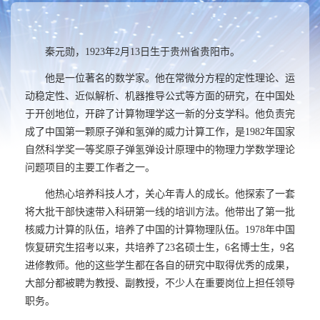
秦元勋，
1923
年
2
月
13
日生于贵州省贵阳市。
他是一位著名的数学家。他在常微分方程的定性理论、运
动稳定性、近似解析、机器推导公式等方面的研究，在中国处
于开创地位，开辟了计算物理学这一新的分支学科。他负责完
成了中国第一颗原子弹和氢弹的威力计算工作，是
1982
年国家
自然科学奖一等奖原子弹氢弹设计原理中的物理力学数学理论
问题项目的主要工作者之一。
他热心培养科技人才，关心年青人的成长。他探索了一套
将大批干部快速带入科研第一线的培训方法。他带出了第一批
核威力计算的队伍，培养了中国的计算物理队伍。
1978
年中国
恢复研究生招考以来，共培养了
23
名硕士生，
6
名博士生，
9
名
进修教师。他的这些学生都在各自的研究中取得优秀的成果，
大部分都被聘为教授、副教授，不少人在重要岗位上担任领导
职务。