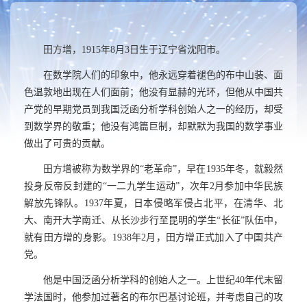
田方增，
1915
年
8
月
3
日生于辽宁省沈阳市。
在数学院人们的印象中，他永远穿着褪色的布中山装、面
色温敦地出现在人们面前；他没有显赫的光环，但他从中国共
产党的早期党员到我国泛函分析学科创始人之一的经历，却受
到数学界的敬重；他没有鸿篇巨制，却默默为我国的数学事业
做出了可贵的贡献。
田方增被称为数学界的“老革命”，早在
1935
年冬，就毅然
投身反帝反封建的“一二九学生运动”，次年
2
月参加中华民族
解放先锋队。
1937
年夏，日本侵略军侵占北平，在清华、北
大、南开大学南迁、从长沙步行至昆明的学生“长征”队伍中，
就有田方增的身影。
1938
年
2
月，田方增正式加入了中国共产
党。
他是中国泛函分析学科的创始人之一。上世纪
40
年代末留
学法国时，他参加过著名的布尔巴基讨论班，并考虑自己的攻