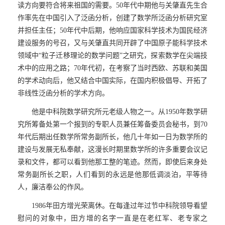
读方向要符合将来祖国的需要。
50
年代中期他与关肇直先生合
作率先在中国引入了泛函分析，创建了数学所泛函分析研究室
并担任主任；
50
年代中后期，他响应国家科学技术为国民经济
建设服务的号召，又与关肇直共同开辟了中国原子能科学技术
领域中“粒子迁移理论的数学问题”之研究，探索数学在
尖端
技
术中的应用之路；
70
年代初，在考察了当时西欧、苏联和美国
的学术动向后，他又结合中国实际，在国内积极倡导、开拓了
非线性泛函分析的学术方向。
他是中科院数学研究所元老级人物之一。从
1950
年数学研
究所筹备处第一个报到的专职人员兼任筹备委员会秘书，到
70
年代后期
出任数学所常务副所长，他几十年如一日为数学所的
建设与发展无私奉献，这漫长时期里数学所的许多重要会议记
录和文件，都可以看到他那工整的笔迹。然而，即使后来身处
常务副所长之职，人们看到的永远是他那低调淡泊，平等待
人，廉洁奉公的作风。
1986
年田方增光荣离休。在每逢过年过节中科院领导看望
慰问的对象中，田方增的名字一直是在老红军、老专家之