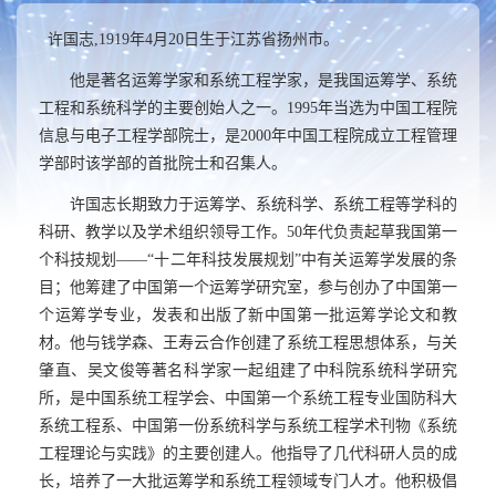
许国志
,1919
年
4
月
20
日生于江苏省扬州市。
他是著名运筹学家和系统工程学家，是我国运筹学、系统
工程和系统科学的主要创始人之一。
1995
年当选为中国工程院
信息与电子工程学部院士，是
2000
年中国工程院成立工程管理
学部时该学部的首批院士和召集人。
许国志长期致力于运筹学、系统科学、系统工程等学科的
科研、教学以及学术组织领导工作。
50
年代负责起草我国第一
个科技规划——“十二年科技发展规划”中有关运筹学发展的条
目；他筹建了中国第一个运筹学研究室，参与创办了中国第一
个运筹学专业，发表和出版了新中国第一批运筹学论文和教
材。他与钱学森、王寿云合作创建了系统工程思想体系，与关
肇直、吴文俊等著名科学家一起组建了中科院系统科学研究
所，是中国系统工程学会、中国第一个系统工程专业国防科大
系统工程系、中国第一份系统科学与系统工程学术刊物《系统
工程理论与实践》的主要创建人。他指导了几代科研人员的成
长，培养了一大批运筹学和系统工程领域专门人才。他积极倡