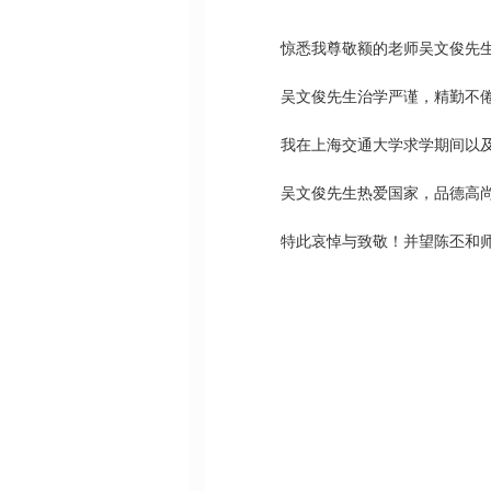
惊悉我尊敬额的老师吴文俊先
吴文俊先生治学严谨，精勤不
我在上海交通大学求学期间以
吴文俊先生热爱国家，品德高
特此哀悼与致敬！并望陈丕和