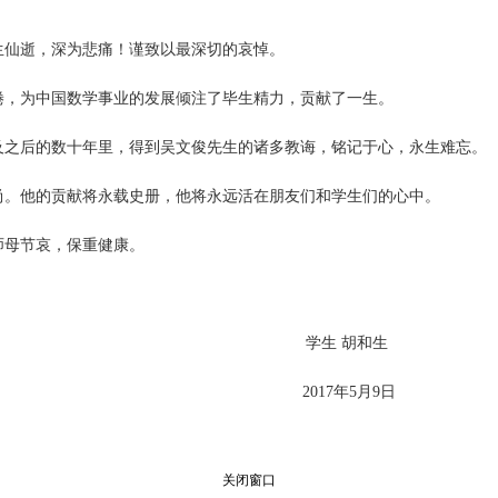
生仙逝，深为悲痛！谨致以最深切的哀悼。
倦，为中国数学事业的发展倾注了毕生精力，贡献了一生。
及之后的数十年里，得到吴文俊先生的诸多教诲，铭记于心，永生难忘。
尚。他的贡献将永载史册，他将永远活在朋友们和学生们的心中。
师母节哀，保重健康。
学生 胡和生
2017
年
5
月
9
日
关闭窗口