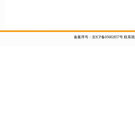
备案序号：京ICP备05002857号 联系我们 电话