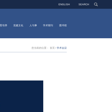
ENGLISH
SEARCH
育培养
党建文化
人与事
学术期刊
图书馆
您当前的位置：
首页
学术会议