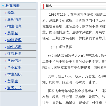
教育培养
概况
概况
1998
12
年
月，在中国科学院知识创新
最新消息
所、系统科学研究所、计算数学与科学工程
招生信息
究生培养基地，建院至今，数学院不失时机
置、提倡硕博连读、道德学风教育、开展联
奖学金
稳定、正规的发展道路，并向新的平台攀升
学籍管理
学生培养
（一）师资队伍
课程教学
作为国内高端数学人才的培养基地，数
学位信息
工作中担当中坚骨干力量的优秀科学家。现
毕业就业
院
8
人，国家杰出青年基金获得者、国家和
学生组织
17
其中，院士
人：杨乐、万哲先、石钟
留学生
湘、周向宇、陈志明、孙斌勇、张平。
联系方式
47
国家杰出青年科学基金获得者
人：
郭
友德、程兵、汪寿阳、巩馥洲、姚鹏飞、张
洪波、崔贵珍、杨翠红、戴彧虹、付保华、