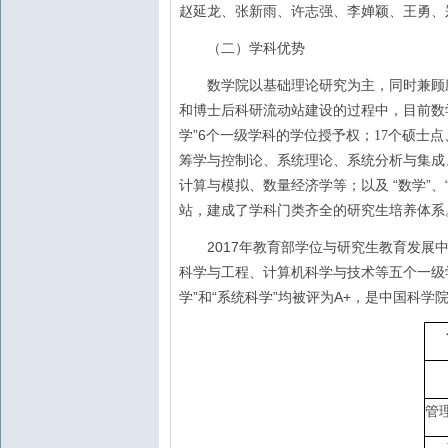
赵延龙、张新雨、许志强、李婵颖、王勇、
（二）学科优势
数学院以基础理论研究为主，同时兼顾应
和博士后科研流动站建设的过程中，目前数
学”6
个一级学科的学位授予权；
17个硕士点
筹学与控制论、系统理论、系统分析与集成
“
”
计算与模拟、数量经济学等；
以及
数学
、
站，建成了学科门类齐全的研究生培养体系
2017
年教育部学位与研究生教育发展
科学与工程、计算机科学与技术等五个一级
”
“
”
A+
学
和
系统科学
均被评为
，是中国科学
管