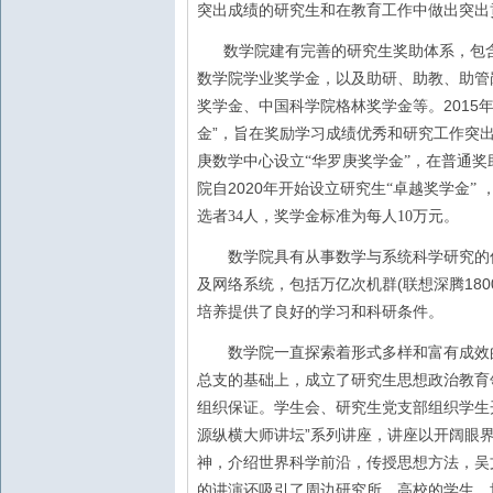
突出成绩的研究生和在教育工作中做出突出
数学院建有完善的研究生奖助体系，包
数学院学业奖学金，以及助研、助教、助管
2015
奖学金、中国科学院格林奖学金等。
”
金
，旨在奖励学习成绩优秀和研究工作突
庚数学中心设立“华罗庚奖学金”，在普通
2020
院自
年开始设立研究生“卓越奖学金”
选者34人，奖学金标准为每人10万元。
数学院具有从事数学与系统科学研究的优
(
180
及网络系统，包括万亿次机群
联想深腾
培养提供了良好的学习和科研条件。
数学院一直探索着形式多样和富有成效的
总支的基础上，成立了研究生思想政治教育
组织保证。学生会、研究生党支部组织学生
”
源纵横大师讲坛
系列讲座，讲座以开阔眼
神，介绍世界科学前沿，传授思想方法，吴
的讲演还吸引了周边研究所、高校的学生，