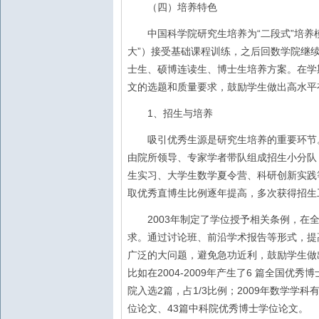
（四）培养特色
“
”
中国科学院研究生培养为
二段式
培养
”
大
）接受基础课程训练，之后回数学院继
士生、硕博连读生、博士生培养方案。在学
文的选题和质量要求，鼓励学生做出高水平
1
、招生与培养
吸引优秀生源是研究生培养的重要环节。
由院所领导、专家学者带队组成招生小分队
生实习、大学生数学夏令营、科研创新实践
取优秀直博生比例逐年提高，多次获得招生
2003
年制定了学位授予相关条例，在
求。通过讨论班、前沿学术报告等形式，提
广泛的大问题，避免急功近利，鼓励学生做
2004-2009
6
比如在
年产生了
篇全国优秀博
2
1/3
2009
院入选
篇，占
比例；
年数学学科
43
位论文、
篇中科院优秀博士学位论文。