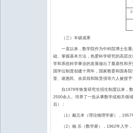
（三）丰硕成果
一直以来，数学院作为中科院博士生重点
础、掌握基本方法，热爱科学研究的高层次
学和系统科学事业的发展做出了奠基性和开
国学位制度创建十周年，国家教委和国务院
荃、谢惠民、余其煌和陈贵强等六人被授予
1978
自
年恢复研究生招生制度以来，
2500
余人。培养了一批从事数学或相关领
后）：
1
1957
（
）戴元本（理论物理学家），
2
1962
（
）杨
乐（数学家），
年入学，