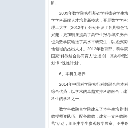
阶。
2009
年数学院实行基础学科拔尖学生
学学科高端人才培养新模式，开展数学学科
2012
“
理工大学（
年）分别开设了各具特色
兴趣，更加明显提高了高中生报考华罗庚班
也为数学院输送了高水平研究生，以逐步实
2012
他领域的杰出人才。
年教育部、科学
“
”
国家
科教结合协同育人
之首创，其办学理
”
“
”
划
和
珠峰计划
。
6
、本科生培养
2014
年中国科学院实行科教融合的本
综合优势，以学术的卓越支持科教融合，建
科生的学科之一。
数学科教融合学院建立了本科生培养体制
教授师资队伍、配备助教；建立一支科教融
”
营
活动，组织中学生参观数学展室、图书