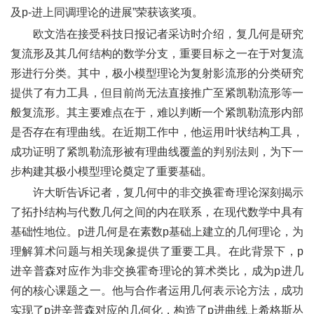
及
p-
进上同调理论的进展
”
荣获该奖项。
欧文浩在接受科技日报记者采访时介绍，复几何是研究
复流形及其几何结构的数学分支，重要目标之一在于对复流
形进行分类。其中，极小模型理论为复射影流形的分类研究
提供了有力工具，但目前尚无法直接推广至紧凯勒流形等一
般复流形。其主要难点在于，难以判断一个紧凯勒流形内部
是否存在有理曲线。在近期工作中，他运用叶状结构工具，
成功证明了紧凯勒流形被有理曲线覆盖的判别法则，为下一
步构建其极小模型理论奠定了重要基础。
许大昕告诉记者，复几何中的非交换霍奇理论深刻揭示
了拓扑结构与代数几何之间的内在联系，在现代数学中具有
基础性地位。
p
进几何是在素数
p
基础上建立的几何理论，为
理解算术问题与相关现象提供了重要工具。在此背景下，
p
进辛普森对应作为非交换霍奇理论的算术类比，成为
p
进几
何的核心课题之一。他与合作者运用几何表示论方法，成功
实现了
p
进辛普森对应的几何化，构造了
p
进曲线上希格斯丛