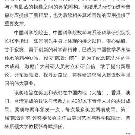
与
v-
向量丛的模叠之间的典范同构。该结果为研究
p
进辛普
森对应提供了新框架，也为后续相关算术问题的应用提供了
重要支撑。
中国科学院院士、中国科学院数学与系统科学研究院院
长张平指出，陈景润先生身上体现的持之以恒、潜心钻研、
甘于寂寞、勇于创新的科学家精神，已成为中国数学界永续
传承的精神财富。设立
“
陈景润奖
”
，是为了纪念陈先生的学
术成就，激励广大科研人员树立科研自信，敢于提出新理
论、开拓新领域、探寻新路径，将科研追求融入建设数学强
国的伟大事业。
该奖项旨在奖励和表彰在中国内地（大陆）、香港、澳
门、台湾完成的数论与代数方向
40
岁以下青年人才的杰出成
果。奖项每两年颁发一次，每次最多奖励两项成果。第二
届
“
陈景润奖
”
评奖委员会主任由美国艺术与科学院院士、普
林斯顿大学教授张寿武担任。